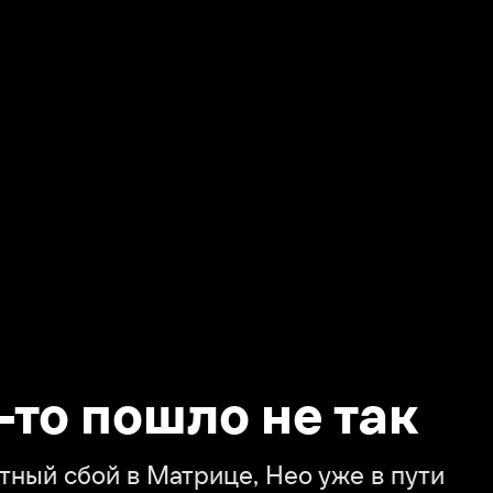
 пошло не так
бой в Матрице, Нео уже в пути
й Иви»