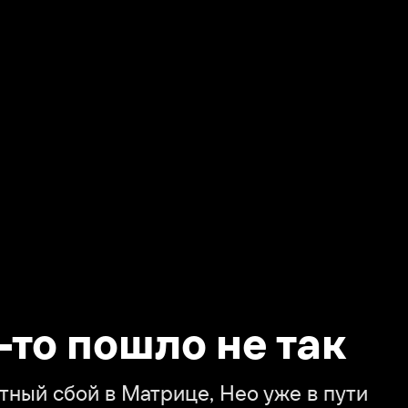
 пошло не так
бой в Матрице, Нео уже в пути
й Иви»