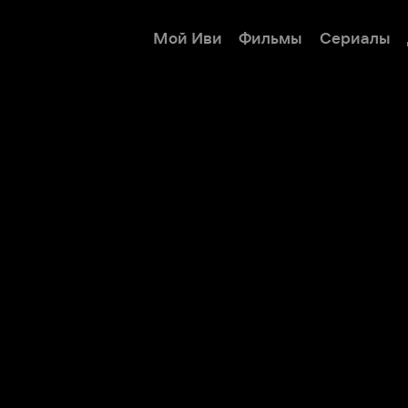
Мой Иви
Фильмы
Сериалы
Детям