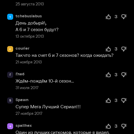
25 августа 2013
tchebuslabus
3
t
День добырй\.

А 6 и 7 сезон будут?
13 октября 2013
courier
3
c
Так что на счет 6 и 7 сезонов? когда ожидать?
21 ноября 2013
Глеб
3
Г
Ждём-пождём 10-й сезон...
31 июля 2017
Spawn
3
S
Супер Мега Лучший Сериал!!!
27 ноября 2017
spallhex
3
s
Один из лучших ситкомов, которые я видел. 