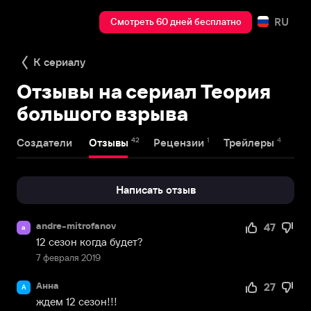
RU
Смотреть 60 дней бесплатно
К сериалу
Отзывы на сериал Теория
большого взрыва
42
1
4
Создатели
Отзывы
Рецензии
Трейлеры
На
Написать отзыв
andre-mitrofanov
47
a
12 сезон когда будет?
7 февраля 2019
Анна
27
А
ждем 12 сезон!!!