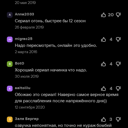
20 мая 2019
Anna2033
20
A
Сериал огонь, быстрее бы 12 сезон
26 февраля 2019
migrac25
4
m
Надо пересмотреть, онлайн это удобно.
2 марта 2016
Bot0
4
B
Хороший сериал начинка что надо.
30 июля 2019
aaltolilu
4
a
Обожаю это сериал! Наверно самое верное время 
для расслабления после напряжённого дня))
12 сентября 2020
Заля Бергер
3
З
озвучка непонятная, но точно не кураж бомбей