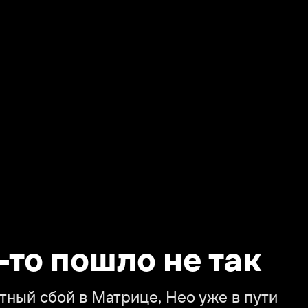
 пошло не так
бой в Матрице, Нео уже в пути
й Иви»