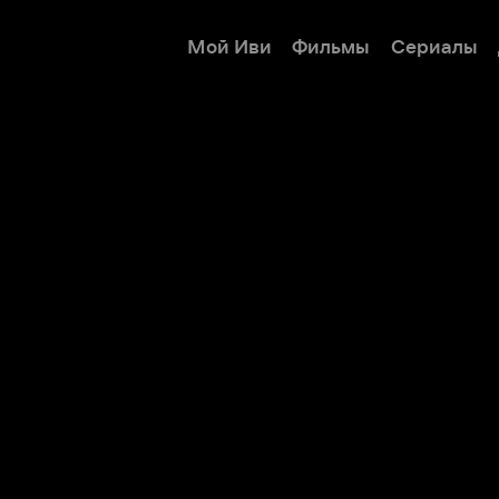
Мой Иви
Фильмы
Сериалы
Детям