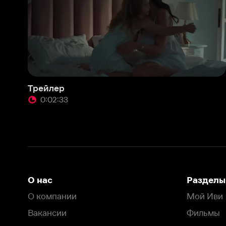
Трейлер
0:02:33
О нас
Разделы
О компании
Мой Иви
Вакансии
Фильмы
Программа бета-тестирования
Сериалы
Информация для партнёров
Мультфильмы
Размещение рекламы
Статьи
Пользовательское соглашение
Активация пром
Политика конфиденциальности