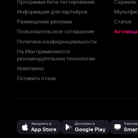
На Иви применяются
рекомендательные технологии
Комплаенс
Оставить отзыв
Загрузить в
Доступно в
Смотрите на
App Store
Google Play
Smart TV
В целях обеспечения наилучшего пользовательского опыта для ва
аналитических и маркетинговых целях. Продолжая просмотр нашего
©
2026
ООО «Иви.ру»
с
Политикой о конфиденциальности.
HBO ® and related service marks are the property of Home 
или обратитесь в
службу поддержки
Согласен