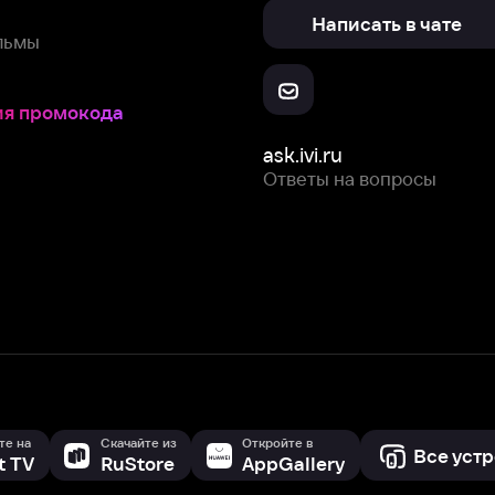
ask.ivi.ru
Ответы на вопросы
Скачайте из
Откройте в
Все устройства
RuStore
AppGallery
с мы собираем и используем
cookie-файлы и некоторые другие да
 сайта, вы соглашаетесь на сбор и использование cookie-файлов 
Box Office, Inc