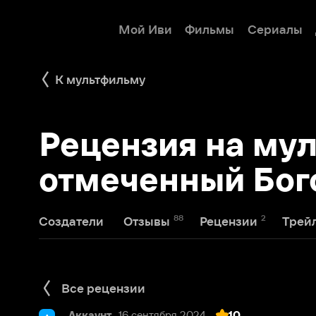
Мой Иви
Фильмы
Сериалы
Детям
К мультфильму
Рецензия на мульт
отмеченный Богом 
88
2
1
Создатели
Отзывы
Рецензии
Трейлеры
Все рецензии
Аккаунт
16 сентября 2024
10
А
Потрясающая графика