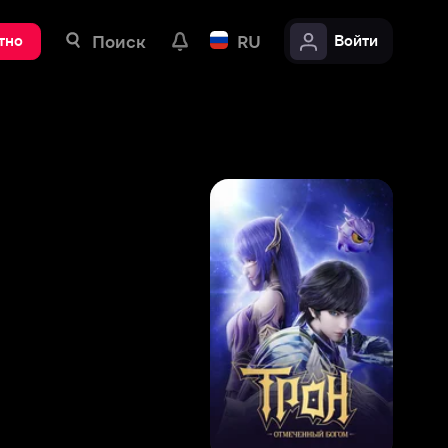
ск
RU
Войти
8
,
7