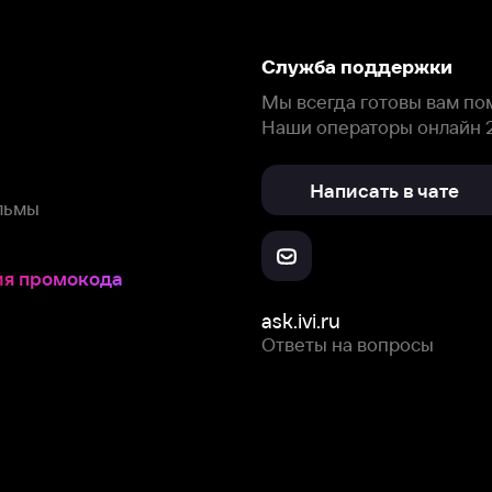
Написать в чате
окода
ask.ivi.ru
Ответы на вопросы
Скачайте из
Откройте в
Все устройства
RuStore
AppGallery