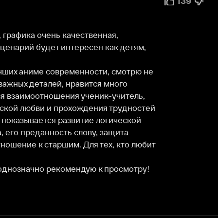
очень качественная, 
будет интересен как детям, 
име современности, смотрю не 
еталей, нравится много 
отношения ученик-учитель, 
бви и прохождения трудностей 
вается развитие логической 
данность слову, защита 
к старшим. Для тех, кто любит 
чно рекомендую к просмотру!
Служба поддержки
Мы всегда готовы вам помочь.
Наши операторы онлайн 24/7