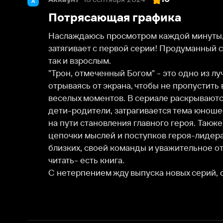
Наслаждаюсь просмотром каждой минуты, графика 
затягивает с первой серии! Продуманный сценарий 
так и взрослым. 

"Трон, отмеченный Богом" - это одно из лучших ан
отрываясь от экрана, чтобы не пропустить важных д
веселых моментов. В сериале раскрываются взаимо
дети-родители, затрагивается тема юношеской лю
на пути становления главного героя. Также показы
цепочки мыслей и поступков героя-лидера, его пре
близких, своей команды и уважительное отношение 
читать- есть книга. 

С нетерпением жду выпуска новых серий, однозна
О нас
Разделы
О компании
Мой Иви
Вакансии
Фильмы