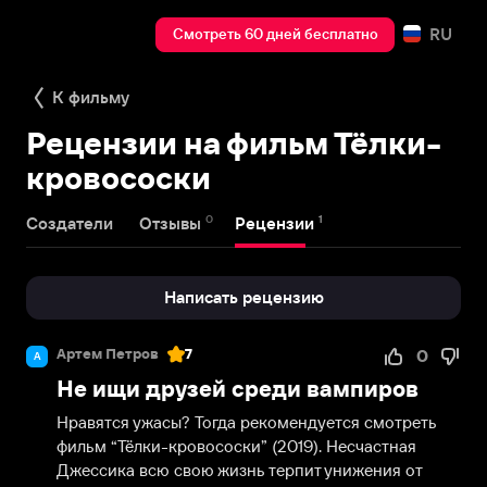
RU
Смотреть 60 дней бесплатно
К фильму
Рецензии на фильм Тёлки-
кровососки
0
1
Создатели
Отзывы
Рецензии
Написать рецензию
Артем Петров
7
0
А
Не ищи друзей среди вампиров
Нравятся ужасы? Тогда рекомендуется смотреть 
фильм “Тёлки-кровососки” (2019). Несчастная 
Джессика всю свою жизнь терпит унижения от 