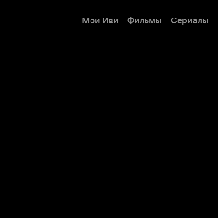
Мой Иви
Фильмы
Сериалы
Детям