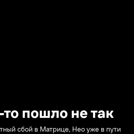
 пошло не так
бой в Матрице, Нео уже в пути
й Иви»