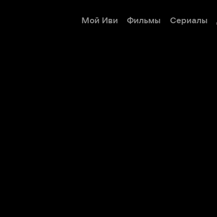
Мой Иви
Фильмы
Сериалы
Детям