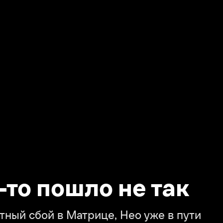
 пошло не так
бой в Матрице, Нео уже в пути
й Иви»