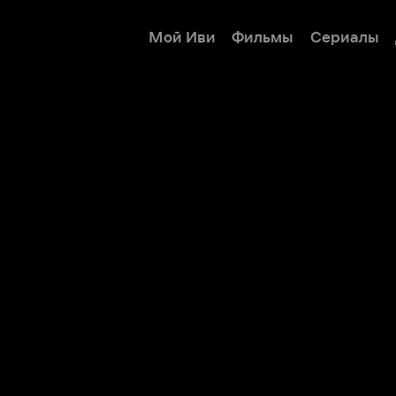
Мой Иви
Фильмы
Сериалы
Детям