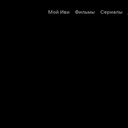
Мой Иви
Фильмы
Сериалы
Детям