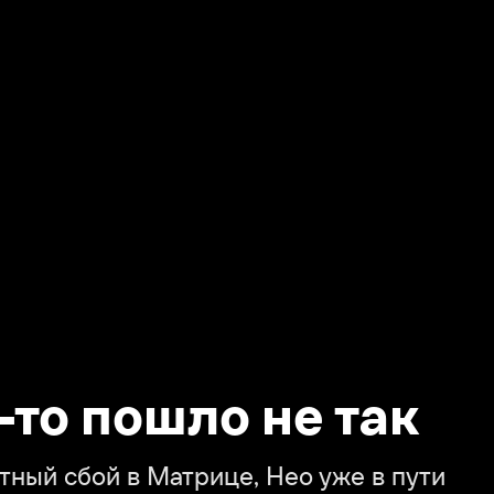
 пошло не так
бой в Матрице, Нео уже в пути
й Иви»