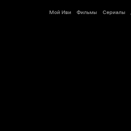
Мой Иви
Фильмы
Сериалы
Детям