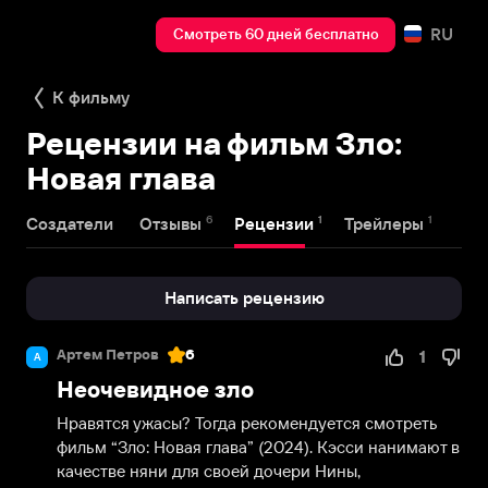
RU
Смотреть 60 дней бесплатно
К фильму
Рецензии на фильм Зло:
Новая глава
6
1
1
Создатели
Отзывы
Рецензии
Трейлеры
Написать рецензию
Артем Петров
6
1
А
Неочевидное зло
Нравятся ужасы? Тогда рекомендуется смотреть 
фильм “Зло: Новая глава” (2024). Кэсси нанимают в 
качестве няни для своей дочери Нины, 