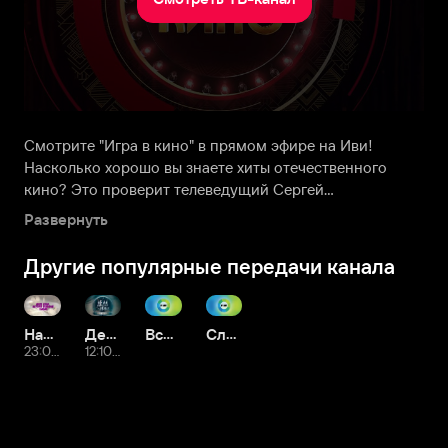
Смотрите "Игра в кино" в прямом эфире на Иви!
Насколько хорошо вы знаете хиты отечественного
кино? Это проверит телеведущий Сергей
Белоголовцев, приглашающий на игру киноманов из
Развернуть
разных городов России. В борьбе за денежный приз
участники отвечают на интересные вопросы о
Другие популярные передачи канала
культовых фильмах, угадывают их по цитате, короткому
фрагменту или всего одному кадру. Для победы
необходима не только зрительская «насмотренность»,
Наше кино. История большой любви
Дела судебные
Всемирные игры разума
Слабое звено
но и смекалка, хорошая память и быстрая реакция.
23:05 Сегодня
12:10 Завтра
Предлагаем посмотреть передачу-викторину «Игра в
кино» онлайн.