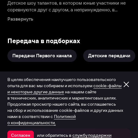
Детское шоу талантов, в котором юные участники не
соревнуются друг с другом, а непринужденно, в
приятной обстановке рассказывают о себе и
Развернуть
демонстрируют свои удивительные способности.
Одаренные музыканты, певцы, танцовщики,
спортсмены, вундеркинды от науки, – во всех сферах
Передача в подборках
находятся яркие восходящие звездочки, от 3-х до 12
лет. Их встречает в уютной студии Максим Галкин,
Передачи Первого канала
Детские передачи
который легко находит подход к маленьким гостям,
превращая эту встречу в яркое, веселое и
вдохновляющее событие для обеих сторон. И, конечно,
для зрителей. Здесь все и каждый – «Лучше всех!».
В целях обеспечения наилучшего пользовательского
Предлагаем посмотреть передачу онлайн.
опыта для вас мы собираем и используем
cookie-файлы
и некоторые другие данные
на нашем сайте
в технических, аналитических и маркетинговых целях.
Продолжая просмотр нашего сайта, вы соглашаетесь
на сбор и использование cookie-файлов и других данных
нами в соответствии с
Политикой
о конфиденциальности.
или обратитесь в
службу поддержки
Согласен
Открыть в приложении