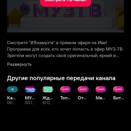
Смотрите "#Янамузтв" в прямом эфире на Иви!
Программа для всех, кто хочет попасть в эфир МУЗ-ТВ.
Зрители могут создать свой оригинальный, яркий и
интересный контент и запостить его в соцсетях с
Развернуть
хэштегом #янамузтв. Авторы самых увлекательных
историй получат шанс прославиться перед огромной
Другие популярные передачи канала
аудиторией, ведь их видео также попадёт на
телевидение. Приглашаем вас посмотреть онлайн
вдохновляющую программу #ЯНАМУЗТВ.
Караокинг
МУЗ-ТВ Чарт
Ждите ответа
Топ 30. Крутяк недели
Отпуск без путёвки
Место под солнцем
Битва фанклубов
00:00 Послезавтра
03:10 Послезавтра
10:00 Чт, 13 авг