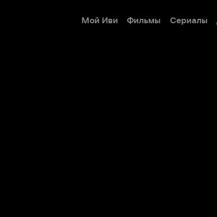
Мой Иви
Фильмы
Сериалы
Детям