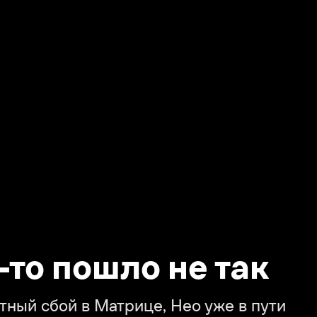
 пошло не так
бой в Матрице, Нео уже в пути
й Иви»