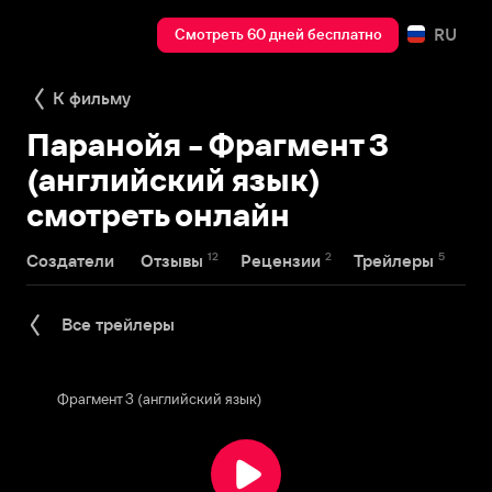
RU
Смотреть 60 дней бесплатно
К фильму
Паранойя - Фрагмент 3
(английский язык)
смотреть онлайн
12
2
5
Создатели
Отзывы
Рецензии
Трейлеры
На
Все трейлеры