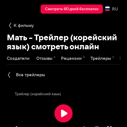
RU
Смотреть 60 дней бесплатно
К фильму
Мать - Трейлер (корейский
язык) смотреть онлайн
4
0
2
Создатели
Отзывы
Рецензии
Трейлеры
На
Все трейлеры