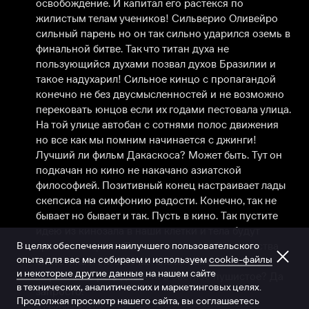
освобождение. И капитал его растекся по 
жилистым телам учеников! Сильверио Оливейро 
сильный парень но он так сильно ударился оземь в 
финальной битве. Так что титан духа не 
пользующийся духами позвал духов Бразилии и 
такое надухарил! Сильное кинцо с пропагандой 
конечно не без двусмысленностей и не возможно 
перековать юнцов если их годами пестовала улица. 
На той улице автобан с сотнями полос движения 
но все как мы помним начинается с джинги! 
Лучший ли фильм Дакаскоса? Может быть. Тут он 
подкачан но кино не накачано азиатской 
философией. Позитивный конец настраивает лады 
скепсиса на симфонию радости. Конечно, так не 
бывает но бывает и так. Пусть в кино. Так пустите 
идею из кинозала в наши клетки и тела будут 
В целях обеспечения наилучшего пользовательского
крепче и мораль. Пока же в клетках большинства 
опыта для вас мы собираем и используем
cookie-файлы
синтетика и ГМО но мы знаем как бывает. 
и некоторые другие данные
на нашем сайте
Перековать рецидивиста в светлое пушистое? Да 
в технических, аналитических и маркетинговых целях.
запросто.
Продолжая просмотр нашего сайта, вы соглашаетесь
5 сентября 2012