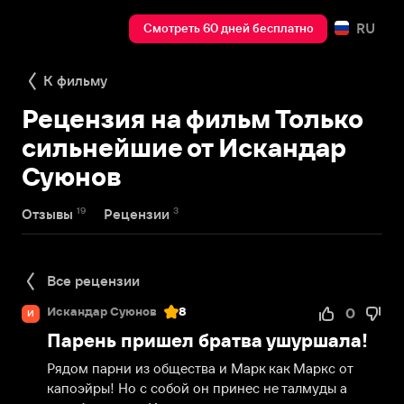
RU
Смотреть 60 дней бесплатно
К фильму
Рецензия на фильм Только
сильнейшие от Искандар
Суюнов
19
3
Отзывы
Рецензии
Все рецензии
Искандар Суюнов
8
0
И
Парень пришел братва ушуршала!
Рядом парни из общества и Марк как Маркс от 
капоэйры! Но с собой он принес не талмуды а 