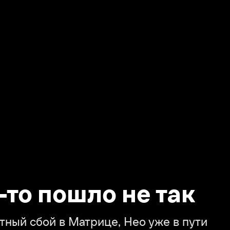
 пошло не так
бой в Матрице, Нео уже в пути
й Иви»