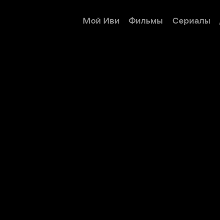
Мой Иви
Фильмы
Сериалы
Детям