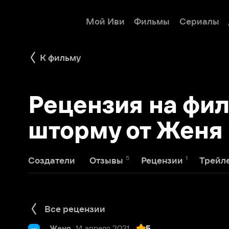
Мой Иви
Фильмы
Сериалы
Детям
К фильму
Рецензия на фильм
шторму от Женя
5
1
10
Создатели
Отзывы
Рецензии
Трейлеры
Все рецензии
Женя
14 апреля 2021
5
Ж
Вялый абсурд