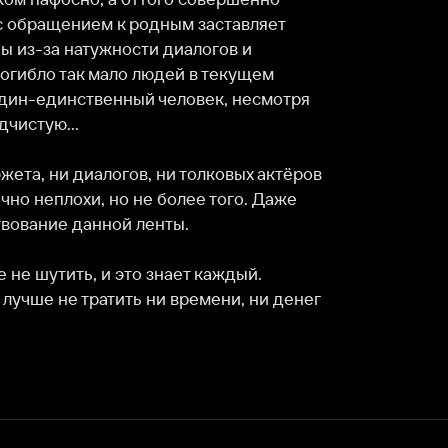
 диалогов, ни толковых актёров 
хи, но не более того. Даже 
нной ленты.

ть, и это знает каждый. 
 тратить ни времени, ни денег 
Служба поддержки
Мы всегда готовы вам помочь.
Наши операторы онлайн 24/7
Написать в чате