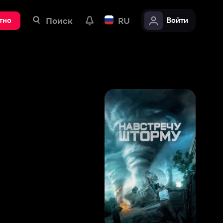
ск
RU
Войти
7
,
7