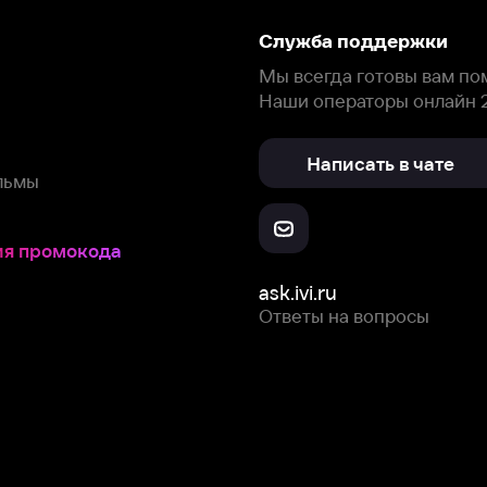
окода
ask.ivi.ru
Ответы на вопросы
Скачайте из
Откройте в
Все устройства
RuStore
AppGallery
с мы собираем и используем
cookie-файлы и некоторые другие да
 сайта, вы соглашаетесь на сбор и использование cookie-файлов 
Box Office, Inc