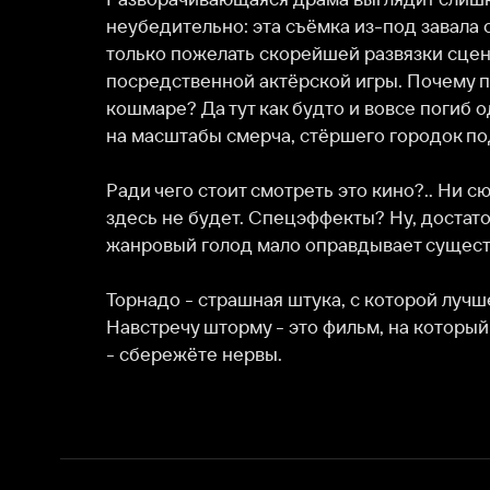
Ради чего стоит смотреть это кино?.. Ни сюжета, ни
здесь не будет. Спецэффекты? Ну, достаточно непло
жанровый голод мало оправдывает существование да
Торнадо - страшная штука, с которой лучше не шути
Навстречу шторму - это фильм, на который лучше не
- сбережёте нервы.
О нас
Разделы
О компании
Мой Иви
Вакансии
Фильмы
Программа бета-тестирования
Сериалы
Информация для партнёров
Мультфильмы
Размещение рекламы
Статьи