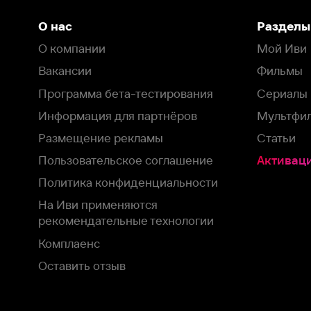
Пользовательское соглашение
Активация пром
Политика конфиденциальности
На Иви применяются
рекомендательные технологии
Комплаенс
Оставить отзыв
Загрузить в
Доступно в
Смотрите на
App Store
Google Play
Smart TV
В целях обеспечения наилучшего пользовательского опыта для ва
аналитических и маркетинговых целях. Продолжая просмотр нашего
©
2026
ООО «Иви.ру»
с
Политикой о конфиденциальности.
HBO ® and related service marks are the property of Home 