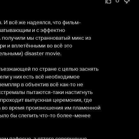
же надеялся, что фильм-
им и с эффектно 
и мы странноватый микс из 
тёнными во всё это 
isaster movie.

ей по стране с целью заснять 
х есть всё необходимое 
объектив всё как-то не 
ы пытаются-таки настигнуть 
 выпускная церемония, где 
мя произношения им пламенной 
слепить что-то более-менее 
но, а оттого совершенно 
нием к родным заставляет 
натужности диалогов и 
ак мало людей в текущем 
нственный человек, несмотря 

