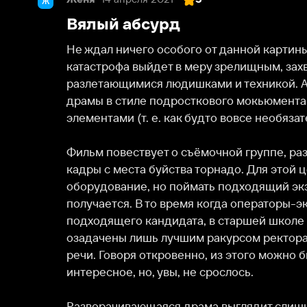
Не ждал ничего особого от данной картины. И всё 
катастрофа выйдет в меру зрелищным, захватывающ
разлетающимися людишками и техникой. А получил
драмы в стиле подросткового мокьюментари и впле
элементами (т. е. как будто вовсе необязательными) d
Фильм повествует о съёмочной группе, разъезжающ
кадры с места буйства торнадо. Для этой цели у ни
оборудование, но поймать подходящий экземпляр в 
получается. В то время когда операторы-экстремал
подходящего кандидата, в старшей школе проходит
озадачены лишь лучшим ракурсом ректора во вре
речи. Говоря откровенно, из этого можно было бы 
интересное, но, увы, не срослось.

Разворачивающаяся драма выглядит слишком пафос
неубедительно: эта съёмка из-под завала с обраще
только пожелать скорейшей развязки сцены из-за 
посредственной актёрской игры. Почему погибло т
кошмаре? Да тут как будто и вовсе погиб один-еди
на масштабы смерча, стёршего городок подчистую...