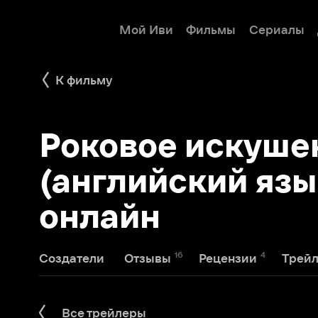
Мой Иви
Фильмы
Сериалы
Детям
К фильму
Роковое искушение
(английский язык) 
онлайн
16
4
8
Создатели
Отзывы
Рецензии
Трейлеры
Все трейлеры