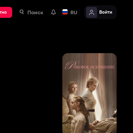
ск
RU
Войти
5
,
3