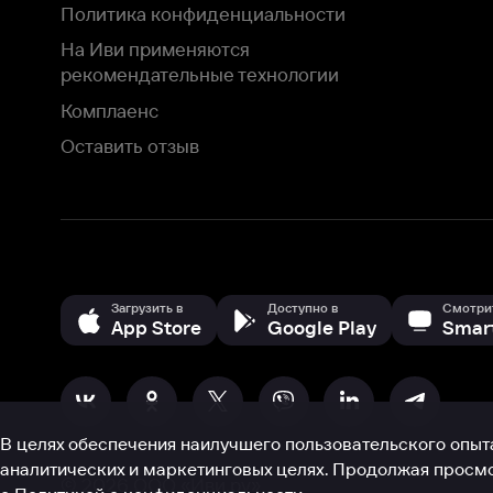
Загрузить в
Доступно в
Смотрите на
App Store
Google Play
Smart TV
В целях обеспечения наилучшего пользовательского опыта для ва
аналитических и маркетинговых целях. Продолжая просмотр нашего
©
2026
ООО «Иви.ру»
с
Политикой о конфиденциальности.
HBO ® and related service marks are the property of Home 
или обратитесь в
службу поддержки
Согласен