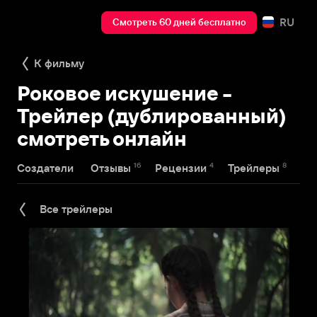
RU
Смотреть 60 дней бесплатно
К фильму
Роковое искушение -
Трейлер (дублированный)
смотреть онлайн
16
4
8
Создатели
Отзывы
Рецензии
Трейлеры
На
Все трейлеры