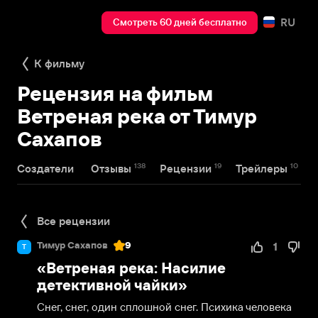
RU
Смотреть 60 дней бесплатно
К фильму
Рецензия на фильм
Ветреная река от Тимур
Сахапов
138
19
10
Создатели
Отзывы
Рецензии
Трейлеры
Все рецензии
Тимур Сахапов
9
1
Т
«Ветреная река: Насилие
детективной чайки»
Снег, снег, один сплошной снег. Психика человека 