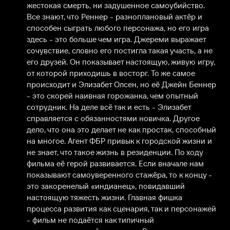
жестокая смерть, ни задушенное самоубийство. 
Все знают, что Реннер - разноплановый актёр и 
способен сыграть любого персонажа, но его игра 
здесь - это больше чем игра. Джереми выражает 
сочувствие, словно его постигла такая участь, а не 
его друзей. Он показывает настоящую, живую игру, 
от которой приходишь в восторг. То же самое 
происходит и Элизабет Олсен, но её Джейн Беннер 
- это скорей наивная горожанка, чем опытный 
сотрудник. На деле всё так и есть - Элизабет 
справляется с обязанностями новичка. Другое 
дело, что она это делает не как простак, способный 
на многое. Агент ФБР привык к городской жизни и 
не знает, что такое жизнь в резиденции. По ходу 
фильма её герой развивается. Если вначале нам 
показывают самоуверенного стажёра, то к концу - 
это закоренелый «индианец», повидавший 
настоящую тяжесть жизни. Главная фишка 
процесса развития как сценария, так и персонажей 
- фильм не подаётся как типичный 