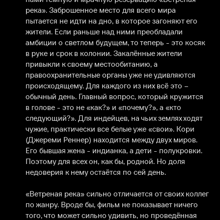
река». Заброшенное место для всего мира 
пытается не идти на дно, в которое загоняют его 
жители. Если раньше над ними преобладали 
амбиции о светлом будущем, то теперь - это косяк 
в руке и срок в колонии. Закалённые жители 
привыкли к своему местообитанию, а 
правоохранительные органы уже не удивляются 
происходящему. Для каждого из них всё это – 
обычный день. Главный вопрос, который кружится 
в голове - это не «как?» и «почему?», а «кто 
следующий?». Для индейцев, на чьих землях ходят 
чужие, практически все белые уже «свои». Кори 
(Джереми Реннер) находится между двух миров. 
Его бывшая жена - индианка, а дети - полукровки. 
Поэтому для всех он, как бы, родной. Но доля 
недоверия к нему остаётся по сей день.

«Ветреная река» сильно отличается от своих коллег 
по жанру. Вроде бы, фильм не показывает ничего 
того, что может сильно удивить, но проведённая 