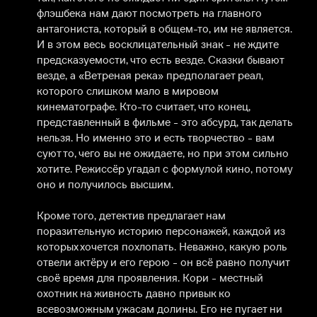
флэшбека нам дают посмотреть на главного 
антагониста, который в общем-то, им не является. 
И в этом весь восклицательный знак - не ждите 
предсказуемости, что есть везде. Сказки бывают 
везде, а «Ветреная река» предполагает реал, 
которого слишком мало в мировом 
кинематографе. Кто-то считает, что конец, 
представленный в фильме - это абсурд, так делать 
нельзя. Но именно это и есть творчество - вам 
суют то, чего вы не ожидаете, но при этом сильно 
хотите. Режиссёр угадал с формулой кино, потому 
оно и получилось высшим.

Кроме того, детектив предлагает нам 
поразительную историю персонажей, каждой из 
которых хочется похлопать. Неважно, какую роль 
отвели актёру и его герою - он всё равно получит 
своё время для проявления. Кори - местный 
охотник на живность давно привык ко 
всевозможным ужасам долины. Его не пугает ни 