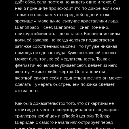
даёт сбой, если постоянно видеть одно и тоже. С 
ней в принципе происходит что-то дикое, если она 
только и осознает, что перед ней одно и то же 
зрелище -  маленькие, сыпучие кристаллики льда. 
Шаг вправо - снег. Шаг влево - снег. Конечно, 
психоустойчивость - дело такое. Воспитание силы 
воли, её закалка, но когда человек подвергается 
затяжке собственных мыслей - то тут уже никакая 
помощь не сделает чуда. Хуже съехавшей головы 
может быть только её медлительность. То, как 
флегматично человек убивает себя, делает из него 
жертву. Не чью-либо жертву. Он становится 
жертвой самого себя и единственное, что он может 
сделать - умереть быстрее, чем психика сделает 
это за него.

Как бы в доказательство того, что от картины не 
стоит ждать чего-то сверхординарного, сценарист 
триллеров «Убийца» и «Любой ценой» Тейлор 
Шеридан с самого начала иллюстрирует перед 
нами тёмную и мрачную резервацию «Ветреная 