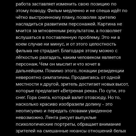
работа заставляет изменить свою позицию по 
этому поводу. Фильм медленно и не спеша идёт по 
чётко выстроенному плану, позволяя зрителю 
насладиться развитием персонажей. Картина не 
мчится за мгновенным результатом, а позволяет 
вслушаться в поставленную проблему. Это ни в 
коем случае ни минус, и от этого целостность 
фильма не страдает. Благодаря этому можно с 
лёгкостью разгадать, каким человеком является 
персонаж. Чем он мыслит и что хочет в 
дальнейшем. Помимо этого, локации резиденции 
невероятно симпатичны. Продвигаясь от одной 
местности к другой, зритель достигает новых высот, 
которые предлагает «Ветреная река». По сути, это 
снег. Гора снега, который валит отовсюду. Но то, 
насколько красиво изобразили долину - это 
неописуемо и передать словами увиденное 
невозможно. Лента рисует выпуклые 
психологические портреты, обращает внимание 
зрителей на смешанные нюансы отношений белых 