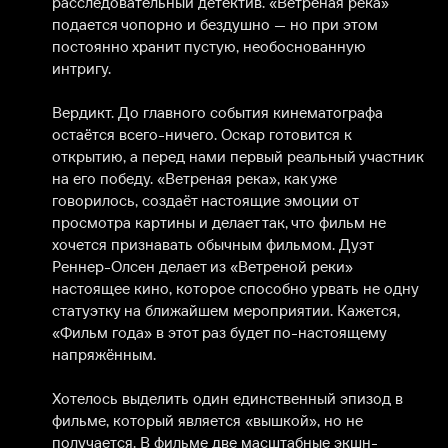
расследовательный детектив. «Ветреная река» 
подается чопорно и бездушно — но при этом 
постоянно хранит пустую, необоснованную 
интригу.

Вердикт. До главного события кинематографа 
остаётся всего-ничего. Оскар готовится к 
открытию, а перед нами первый реальный участник 
на его победу. «Ветреная река», как уже 
говорилось, создаёт настоящие эмоции от 
просмотра картины и делает так, что фильм не 
хочется признавать обычным фильмом. Дуэт 
Реннер-Олсен делает из «Ветреной реки» 
настоящее кино, которое способно урвать не одну 
статуэтку на ближайшем мероприятии. Кажется, 
«Фильм года» в этот раз будет по-настоящему 
напряжённым.

Хотелось выделить один единственный эпизод в 
фильме, который является «вышкой», но не 
получается. В фильме две масштабные экшн-