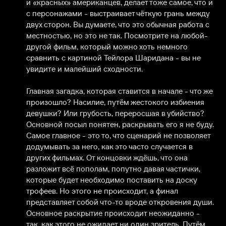
и «красных» американцев, делает тоже самое, что и 
с персонажами - выстраивает чёткую грань между 
двух сторон. Вы думаете, что это обычная работа с 
местностью, но это не так. Посмотрите на любой-
другой фильм, который можно хоть немного 
сравнить с картиной Тейлора Шаридана - вы не 
увидите и малейший сходности.

Главная загадка, которая ставится в начале - что же 
произошло? Насилие, путём жестокого избиения 
девушки? Или грубость, переросшая в убийство? 
Основной посыл понятен, раскрывать его я не буду. 
Самое главное - это то, что сценарий не позволяет 
додумывать за него, как это часто случается в 
других фильмах. От концовки ждёшь, что она 
разложит всё пополам, попутно давая частички, 
которые будет необходимо поставить на доску 
трофеев. Но этого не происходит, а финал 
представляет собой что-то вроде откровения души. 
Основное раскрытие происходит неожиданно - 
так, как этого не ожидает ни один зритель. Путём 