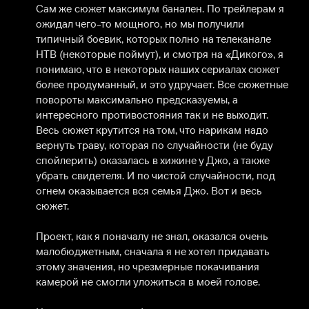
Сам же сюжет максимум банален. По трейлерам я 
ожидал чего-то мощного, но мы получили 
типичный боевик, которых полно на телеканале 
НТВ (некоторые поймут), и смотря на «Дикого», я 
понимаю, что в некоторых наших сериалах сюжет 
более продуманный, и это удручает. Все сюжетные 
повороты максимально предсказуемы, а 
интересного противостояния так и не выходит. 
Весь сюжет крутится на том, что нарикам надо 
вернуть траву, которая по случайности (не буду 
спойлерить) оказалась в хижине у Джо, а также 
убрать свидетеля. И по чистой случайности, под 
огнем оказывается вся семья Джо. Вот и весь 
сюжет.

Проект, как я поначалу не знал, оказался очень 
малобюджетным, сначала я не хотел придавать 
этому значения, но чрезмерные покачивания 
камерой не смогли уложиться в моей голове.
