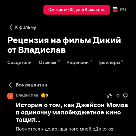
RU
Смотреть 60 дней бесплатно
К фильму
Рецензия на фильм Дикий
от Владислав
21
3
3
Создатели
Отзывы
Рецензии
Трейлеры
Все рецензии
Владислав
6
0
В
История о том, как Джейсон Момоа
в одиночку малобюджетное кино
тащил…
Посмотрел я долгожданного мной «Дикого». 
