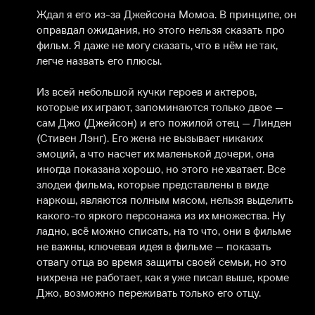
Ждал я его из-за Джейсона Момоа. В принципе, он 
оправдал ожидания, но этого нельзя сказать про 
фильм. Я даже не могу сказать, что в нём не так, 
легче назвать его плюсы. 

Из всей небольшой кучки героев и актеров, 
которые их играют, запоминаются только двое — 
сам Джо (Джейсон) и его пожилой отец — Линден 
(Стивен Лэнг). Его жена не вызывает никаких 
эмоций, а что насчет их маленькой дочери, она 
иногда показана хорошо, но этого не хватает. Все 
злодеи фильма, которые представлены в виде 
наркош, являются полным мясом, нельзя выделить 
какого-то яркого персонажа из их множества. Ну 
ладно, всё можно списать, на то что, они в фильме 
не важны, ключевая идея в фильме — показать 
отвагу отца во время защиты своей семьи, но это 
нихрена не работает, как я уже писал выше, кроме 
Джо, возможно переживать только его отцу.
