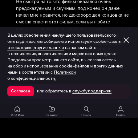
Не смотря на то, что фильм оказался очень 
предсказуемым и скучным, под конец он даже 
начал мне нравится, но даже хорошая концовка не 
смогла спасти этот фильм, если вы любите 
смотреть боевички, без глубокого смысла, он стоит 
В целях обеспечения наилучшего пользовательского
вашего внимания, несомненно, он может кому-
опыта для вас мы собираем и используем
cookie-файлы
нибудь зайти (например фанам Джейсона Момоа), 
и некоторые другие данные
на нашем сайте
а так, не советую его смотреть, есть много 
в технических, аналитических и маркетинговых целях.
подобных фильмов, но повыше качеством.
Продолжая просмотр нашего сайта, вы соглашаетесь
5 мая 2018
на сбор и использование cookie-файлов и других данных
нами в соответствии с
Политикой
о конфиденциальности.
или обратитесь в
службу поддержки
Согласен
Открыть в приложении
Мой Иви
Каталог
Поиск
Войти