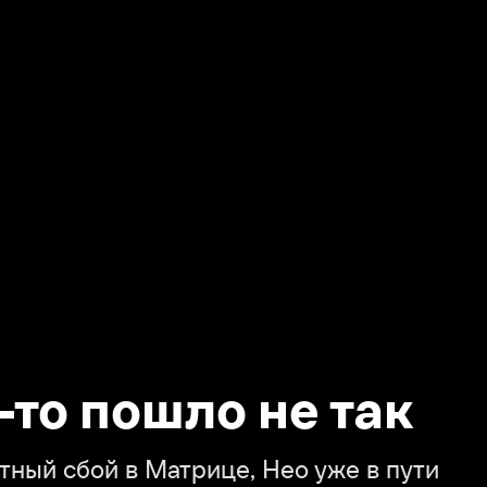
 пошло не так
бой в Матрице, Нео уже в пути
й Иви»