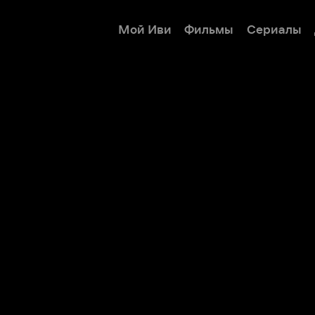
Мой Иви
Фильмы
Сериалы
Детям