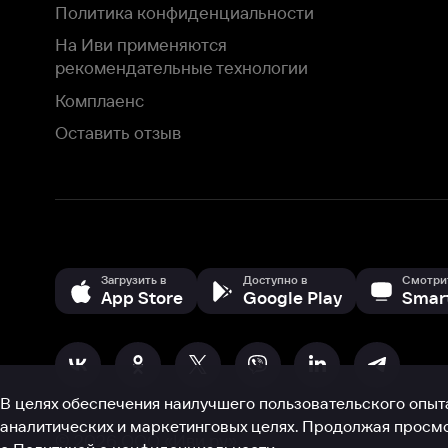
Загрузить в
Доступно в
Смотрите на
App Store
Google Play
Smart TV
В целях обеспечения наилучшего пользовательского опыта для ва
аналитических и маркетинговых целях. Продолжая просмотр нашего
©
2026
ООО «Иви.ру»
с
Политикой о конфиденциальности.
HBO ® and related service marks are the property of Home 
или обратитесь в
службу поддержки
Согласен