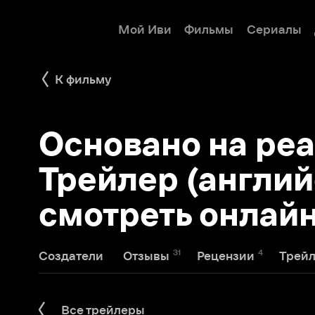
Мой Иви
Фильмы
Сериалы
Детям
К фильму
Основано на реаль
Трейлер (английск
смотреть онлайн
31
4
2
Создатели
Отзывы
Рецензии
Трейлеры
Все трейлеры