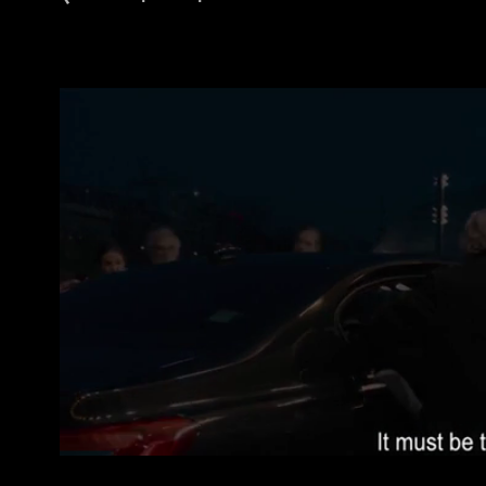
Трейлер (английские субтитры)
0:02:04