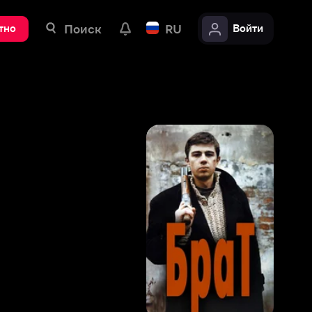
ск
RU
Войти
8
,
8