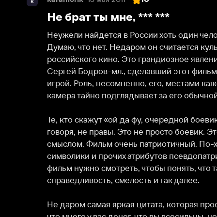
Неужели найдется в России хоть один человек еще
Думаю, что нет. Недаром он считается культовым и
российского кино. Это грандиозное явление и даже
Сергей Бодров-мл., сделавший этот фильм легенд
игрой. Роль, несомненно, его, местами кажется, что 
камера тайно подглядывает за его обычной повседне
Те, кто скажут «ой да фу, очередной боевик про де
говоря, не правы. Это не просто боевик. Это фильм
смыслом. Фильм очень патриотичный. По-хорошему 
символики и прочих атрибутов псевдопатриотизма, 
фильм нужно смотреть, чтобы понять, что такое чувс
справедливость, смелость и так далее.

Не даром самая яркая цитата, которая просто вбила
что много у вас денег, что вы всесильны, но вы забы
честность, справедливость, любовь. Сила не в деньга
кого правда, тот и прав!» просто отображает смысл в
Конечно, есть и юморные цитаты: «Тебя как звать? 
Опять же отображающие всю жизнь девяностых.
