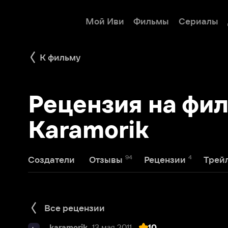
Мой Иви
Фильмы
Сериалы
Детям
К фильму
Рецензия на фильм 
Karamorik
94
4
1
Создатели
Отзывы
Рецензии
Трейлеры
Все рецензии
karamorik
13 мая 2011
10
k
Не брат ты мне, *** ***