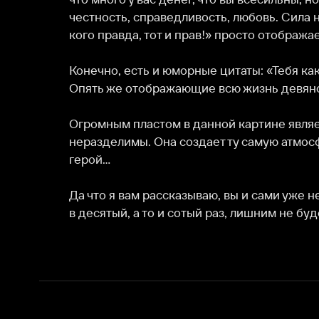
Огромным пластом в данной картине является саун
неразделимы. Она создает ту самую атмосферу Пите
герой…

Да что я вам рассказываю, вы и сами уже не раз вс
в десятый, а то и сотый раз, лишним не будет.
О нас
Разделы
О компании
Мой Иви
Вакансии
Фильмы
Программа бета-тестирования
Сериалы
Информация для партнёров
Мультфильмы
Размещение рекламы
Статьи