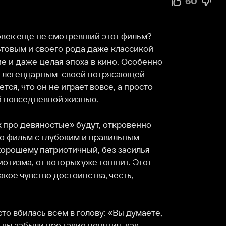
 не смотревший этот фильм? 
 своего рода даже классикой 
 целая эпоха в кино. Особенно 
арным  своей потрясающей 
он не играет вовсе, а просто 
вной жизнью.

вяностые» будут, откровенно 
 с глубоким и правильным 
патриотичный, без засилья 
от которых уже тошнит. Этот 
тво достоинства, честь, 
сь всем в голову: «Вы думаете, 
ли про такие понятия, как 
х, брат, сила в правде! И у 
сего фильма.

Мерилин. А по-русски? Даша.» 