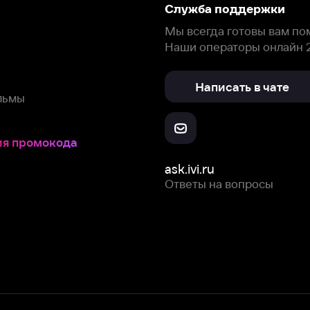
окода
ask.ivi.ru
Ответы на вопросы
Скачайте из
Откройте в
Все устройства
RuStore
AppGallery
с мы собираем и используем
cookie-файлы и некоторые другие да
 сайта, вы соглашаетесь на сбор и использование cookie-файлов 
Box Office, Inc