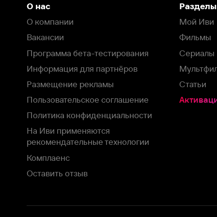
Пользовательское соглашение
Активация пром
Политика конфиденциальности
На Иви применяются
рекомендательные технологии
Комплаенс
Оставить отзыв
Загрузить в
Доступно в
Смотрите на
App Store
Google Play
Smart TV
В целях обеспечения наилучшего пользовательского опыта для ва
аналитических и маркетинговых целях. Продолжая просмотр нашего
©
2026
ООО «Иви.ру»
с
Политикой о конфиденциальности.
HBO ® and related service marks are the property of Home 