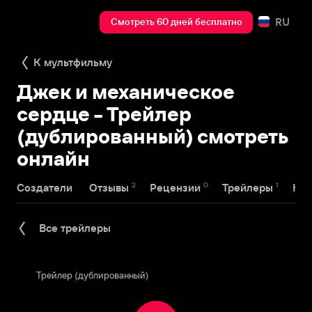
RU
Смотреть 60 дней бесплатно
К мультфильму
Джек и механическое
сердце - Трейлер
(дублированный) смотреть
онлайн
2
0
1
Создатели
Отзывы
Рецензии
Трейлеры
Наг
Все трейлеры