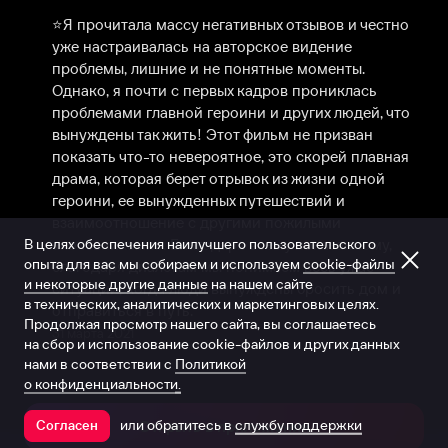
⠀

⭐️Я прочитала массу негативных отзывов и честно 
уже настраивалась на авторское видение 
проблемы, лишние и не понятные моменты. 
Однако, я почти с первых кадров прониклась 
проблемами главной героини и других людей, что 
вынуждены так жить! Этот фильм не призван 
показать что-то невероятное, это скорей плавная 
драма, которая берет отрывок из жизни одной 
героини, ее вынужденных путешествий и 
взаимоотношение с другими пожилыми 
В целях обеспечения наилучшего пользовательского
«кочевниками». Благодаря всему показанному, 
опыта для вас мы собираем и используем
cookie-файлы
благодаря диалогам мы понимаем весь ужас 
и некоторые другие данные
на нашем сайте
ситуации, когда люди вынуждены бросить дом и 
в технических, аналитических и маркетинговых целях.
отправиться в путь.
Продолжая просмотр нашего сайта, вы соглашаетесь
31 марта 2021
на сбор и использование cookie-файлов и других данных
нами в соответствии с
Политикой
о конфиденциальности.
или обратитесь в
службу поддержки
Согласен
Открыть в приложении