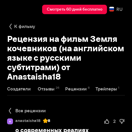
RU
Смотреть 60 дней бесплатно
К фильму
Рецензия на фильм Земля
кочевников (на английском
языке с русскими
субтитрами) от
Anastaisha18
26
8
1
Создатели
Отзывы
Рецензии
Трейлеры
На
Все рецензии
anastaisha18
8
2
a
о современных реалиях