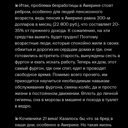
💫Итак, проблема безработицы в Америке стоит 
ребром, особенно для людей пенсионного 
возраста, ведь пенсия в Америке равна 300-м 
долларов в месяц (22 800 руб.), что составляет 20-
35% от прежнего дохода. К сожалению, на эти 
средства выжить будет трудно! Поэтому 
возрастные люди, которые спокойно жили в своих 
обжитых и дорогих их сердцам домах и где, они 
готовились встретить старость, вынуждены сесть в 
фургон и ехать искать работу. Теперь их дом, этот 
самый фургон, где они спят, едят и проводят 
свободное время. Помимо всего прочего, им 
приходится научиться необходимым навыкам 
обслуживания фургона, смены колёс, да и просто 
жизни в постоянном движении. Вплоть до личной 
гигиены, сна в морозы в машине и похода в туалет 
в ведро.

⠀

💫Кочевники 21 века! Казалось бы, что за бред в 
наши дни, особенно в Америке. Но такая жизнь 