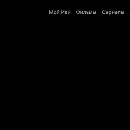
Мой Иви
Фильмы
Сериалы
Детям