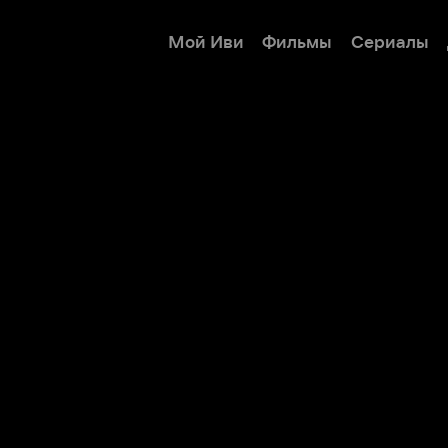
Мой Иви
Фильмы
Сериалы
Детям