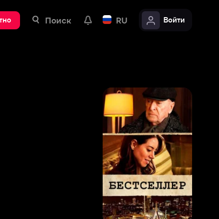
ск
RU
Войти
8
,
2