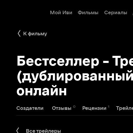
Мой Иви
Фильмы
Сериалы
Детям
К фильму
Бестселлер - Трей
(дублированный) с
онлайн
0
1
1
Создатели
Отзывы
Рецензии
Трейлеры
Все трейлеры