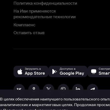
Загрузить в
Доступно в
Смотрите на
App Store
Google Play
Smart TV
В целях обеспечения наилучшего пользовательского опыта для ва
аналитических и маркетинговых целях. Продолжая просмотр нашего
©
2026
ООО «Иви.ру»
с
Политикой о конфиденциальности.
HBO ® and related service marks are the property of Home 
или обратитесь в
службу поддержки
Согласен