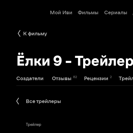
Мой Иви
Фильмы
Сериалы
Детям
К фильму
Ёлки 9 - Трейлер с
82
2
1
Создатели
Отзывы
Рецензии
Трейлеры
Все трейлеры