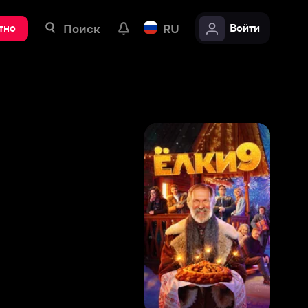
ск
RU
Войти
7
,
2