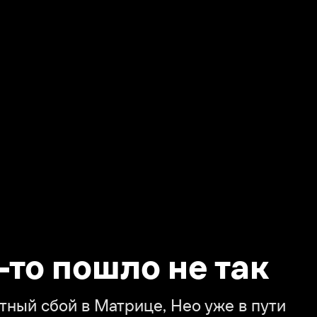
 пошло не так
бой в Матрице, Нео уже в пути
й Иви»