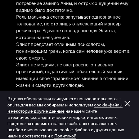
погребение заживо Анны, и острых ощущений ему 
видимо было достаточно.

Роль мальчика слегка запутывает однозначное 
толкование, но это лишь отвлекающий маневр 
режиссера. Удачное совпадение для Элиота, 
который нашел ученика.

Элиот предстает отличным психологом, 
понимающим грань, когда сам человек уже верит в 
свою смерть.

Элиот не медиум, не экстрасенс, он весьма 
практичный, педантичный, обаятельный маньяк, 
имеющий своё "правильное" мнение в отношении 
жизни и смерти других людей.

В целях обеспечения наилучшего пользовательского
Прекрасная картина, которая кричит о том, что 
опыта для вас мы собираем и используем
cookie-файлы
многие люди живут так, словно они уже умерли.

и некоторые другие данные
на нашем сайте
в технических, аналитических и маркетинговых целях.
Смотрите. Чувствуйте. Живите!
Продолжая просмотр нашего сайта, вы соглашаетесь
3 ноября 2019
на сбор и использование cookie-файлов и других данных
нами в соответствии с
Политикой