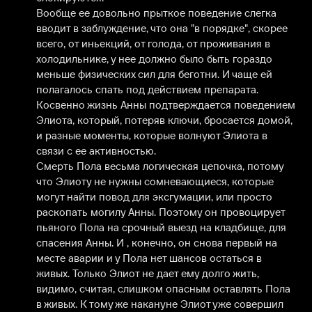
Вообще ее довольно прыткое поведение слегка 
вводит в заблуждение, что она "в порядке", скорее 
всего, от иньекций, от голода, от проживания в 
холодильнике, у нее должно было быть гораздо 
меньше физических сил для беготни. И чаще ей 
полагалось спать под действием препарата.

Косвенно жизнь Анны подтверждается поведением 
Элиота, который, потеряв ключи, бросается домой, 
и разные моменты, которые волнуют Элиота в 
связи с ее активностью.

Смерть Пола весьма логическая цепочка, потому 
что Элиоту не нужны сомневающиеся, которые 
могут найти повод для эксгумации, или просто 
раскопать могилу Анны. Поэтому он провоцирует 
пьяного Пола на срочный выезд на кладбище, для  
спасения Анны. И , конечно, он снова первый на 
месте аварии и у Пола нет шансов остаться в 
живых. Только Элиот не дает ему долго жить, 
видимо, считая, слишком опасным оставлять Пола 
в живых. К тому же накануне Элиот уже совершил 