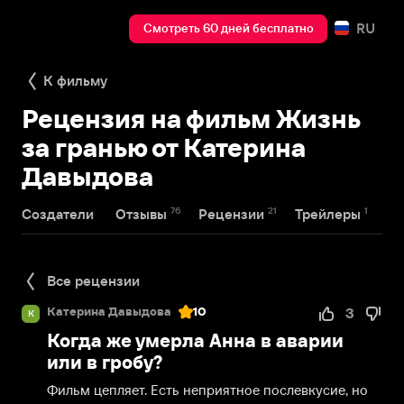
RU
Смотреть 60 дней бесплатно
К фильму
Рецензия на фильм Жизнь
за гранью от Катерина
Давыдова
76
21
1
Создатели
Отзывы
Рецензии
Трейлеры
Все рецензии
Катерина Давыдова
10
3
К
Когда же умерла Анна в аварии
или в гробу?
Фильм цепляет. Есть неприятное послевкусие, но 