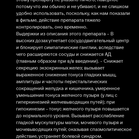
потому что им обычно и не убивают, и не слишком 
удобно использовать, поскольку, как нам показали 
в фильме, действие препарата тяжело 
контролировать, оно временно.

Выдержки из описания этого препарата - В 
высоких дозах угнетает сосудодвигательный центр 
и блокирует симпатические ганглии, вследствие 
чего расширяются сосуды и снижается АД 
(главным образом при в/в введении). - Снижает 
секрецию экзокринных желез; вызывает 
выраженное снижение тонуса гладких мышц, 
амплитуды и частоты перистальтических 
сокращений желудка и кишечника, умеренное 
уменьшение тонуса желчного пузыря (у лиц с 
гиперкинезией желчевыводящих путей); при 
гипокинезии - тонус желчного пузыря повышается 
до нормального уровня. Вызывает расслабление 
гладкой мускулатуры матки, мочевого пузыря и 
мочевыводящих путей; оказывая спазмолитическое 
действие, устраняет болевой синдром.
