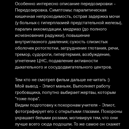
Особенно интересно описание передозировки - 
Передозировка. Симптомы: паралитическая 
кишечная непроходимость, острая задержка мочи 
(у больных с гиперплазией предстательной железы), 
паралич аккомодации, мидриаз (до полного 
исчезновения радужки), повышение 
внутриглазного давления; сухость слизистых 
оболочек ротоглотки, затруднение глотания, речи, 
тремор, судороги, гипертермия, возбуждение, 
угнетение ЦНС, подавление активности 
дыхательного и сосудодвигательного центров.

Тем кто не смотрел фильм дальше не читать :)

Мой вывод - Элиот маньяк. Выполняет работу 
гробовщика, попутно выбирает жертвы, которым 
"тоже пора". 

Видим подготовку к похоронам учителя - Элиот, 
фотографирует его с открытыми глазами. Похороны 
украшает белыми розами, мотивируя тем, что они 
лучше всего сюда подошли. То же самое он скажет 