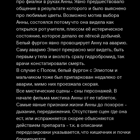
про фиалки в руках Анны. Явно предшествовало 
общение в результате которого и было выяснено 
про любимые цветы. Возможно мотив выбора 
Анны, состоялся потому что она видела как 
открылся рот учителя, плюсом её истерическое 
состояние, которое делало ее лёгкой добычей.

Белый фургон явно провоцирует Анну на аварию. 
Саму аварию Элиот прекрасно мог видеть, быть 
первым у тела и вколоть сразу гидробромид, так 
врачи констатировали смерть.

В случае с Полом, белый фургон с Элиотом и 
мальчиком тоже был припаркован недалеко от 
аварии, мимо них проезжала скорая.

Все мистические сцены - сны персонажей. В 
начале фильма мистика Анны от ее таблеток.

Самые явные признаки жизни Анны до похорон - 
дыхание, передвижения. Отсутствие сцен где она 
ест, или испражняется скорее объясняются 
действием препарата - т.к. в описании 
передозировки указывается, что кишечник и почки 
блокируются.
