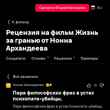
RU
Смотреть 60 дней бесплатно
К фильму
Рецензия на фильм Жизнь
за гранью от Нонна
Архандеева
76
21
1
Создатели
Отзывы
Рецензии
Трейлеры
Все рецензии
Нонна Архандеева
8
0
Н
Пара философских фраз в устах
психопата-убийцы,
Пара философских фраз в устах психопата-убийцы, 