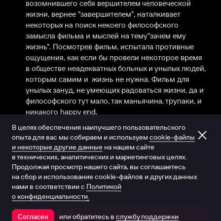
возомнившего себя вершителем человеческой 
жизни, вернее "завершителем", наталкивает 
некоторых на поиск некоего философского 
замысла фильма и мыслей на тему"зачем ему 
жизнь". Посмотрев фильм, испытала противные 
ощущения, как если бы провели некоторое время  
в обществе неадекватных больных и унылых людей, 
которым самим и  жизнь не нужна. Фильм для 
унылых зануд, не умеющих радоваться жизни, да и 
философского тут мало, так маньячина, трупаки, и 
никакого happy end.
6 сентября 2011
В целях обеспечения наилучшего пользовательского
опыта для вас мы собираем и используем
cookie-файлы
и некоторые другие данные
на нашем сайте
в технических, аналитических и маркетинговых целях.
Продолжая просмотр нашего сайта, вы соглашаетесь
на сбор и использование cookie-файлов и других данных
нами в соответствии с
Политикой
о конфиденциальности.
или обратитесь в
службу поддержки
Согласен
Открыть в приложении