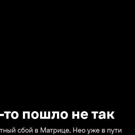
 пошло не так
бой в Матрице, Нео уже в пути
й Иви»