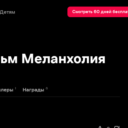
Пои
Смотреть 60 дней бесплатно
м Меланхолия
6
Награды
2