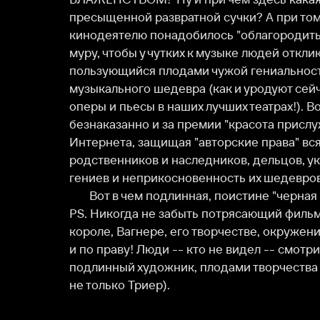
оперы и пьесы в наших лучших театрах!). Вот в какое
безнаказанно и за премии "красота прислуживает зл
Интернета, защищая "авторские права" всяких приж
родственников и наследников, дельцов, укравших э
гениев и неприкосновенность их шедевров...

       Вот в чем подлинная, поистине "черная меланхолия"  века сего!

PS. Никогда не забыть потрясающий фильм Висконт
короле, Вагнере, его творчестве, окружении и т.д. 
и по праву! Люди -- кто не видел -- смотрите обяза
подлинный художник, плодами творчества которого
не только Триер).
О нас
Разделы
О компании
Мой Иви
Вакансии
Фильмы