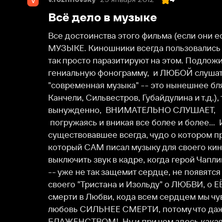
Все достоинства этого фильма (если они есть) не в 
МУЗЫКЕ. Киношники всегда пользовались этим сво
так просто паразитируют на этом. Подложил под л
гениальную фонограмму,  и ЛЮБОЙ слушатель, даже
"современная музыка" -- это нынешнее блямкающее
Канчели, Сильвестров, Губайдулина и т.д.), так вот, 
вынужденно,  ВНИМАТЕЛЬНО СЛУШАЕТ,

 погружаясь и вникая все более и более...  И происходит чудо! ЧУДО МУЗЫКИ, 
существовавшее всегда, чудо о котором прекрасно
который САМ писал музыку для своего кино, не до
выключить звук в кадре, когда герой Чаплина дарит 
-- уже не так защемит сердце, не появятся слёзы на
своего "Тристана и Изольду" о ЛЮБВИ, о ЕЁ прибли
смерти в Любви, кода всем сердцем мы чувствуем и
любовь СИЛЬНЕЕ СМЕРТИ, потому что даже смерть 
БЛАЖЕНСТВОМ!  Ну и при чем здесь какая-то выдум
пресыщенной развратной сучки? А при том, оказыв
кинодеятелю понадобилось "облагородить", "возвыс
муру, чтобы у чутких к музыке людей откликнулось се
пользующийся плодами чужой гениальности деяте
музыкального шедевра (как и уродуют сейчас псев