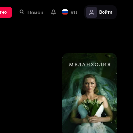
ск
RU
Войти
6
,
4