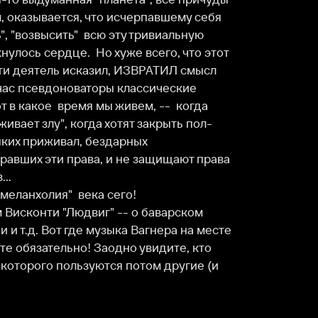
  время мы живем, --  когда 
у", когда хотят закрыть пол-
ивал, бездарных 
ти права, и не защищают права 
и "Людвиг" -- о баварском 
Вот где музыка Вагнера на месте 
тельно! Заодно увидите, кто 
 пользуются потом другие (и 
Служба поддержки
Мы всегда готовы вам помочь.
Наши операторы онлайн 24/7