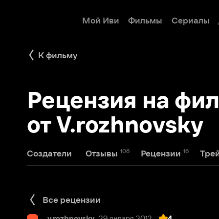
Мой Иви
Фильмы
Сериалы
Детям
К фильму
Рецензия на филь
от V.rozhnovsky
106
16
1
Создатели
Отзывы
Рецензии
Трейлеры
Все рецензии
v.rozhnovsky
29 января 2012
4
v
Всё дело в музыке