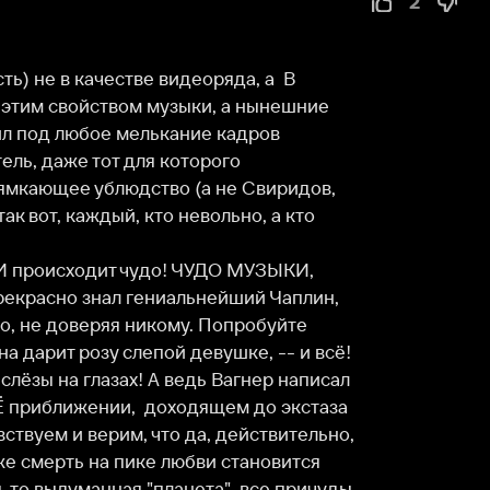
качестве видеоряда, а  В 
йством музыки, а нынешние  
юбое мелькание кадров 
 тот для которого 
 ублюдство (а не Свиридов, 
каждый, кто невольно, а кто 
 знал гениальнейший Чаплин, 
веряя никому. Попробуйте 
розу слепой девушке, -- и всё! 
 глазах! А ведь Вагнер написал 
жении,  доходящем до экстаза 
 верим, что да, действительно, 
на пике любви становится 
анная "планета", все причуды 
ается, что исчерпавшему себя 
ить"  всю эту тривиальную 
рдце.  Но хуже всего, что этот 
ль исказил, ИЗВРАТИЛ смысл 
доноваторы классические 