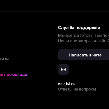
Написать в чате
окода
ask.ivi.ru
Ответы на вопросы
Скачайте из
Откройте в
Все устройства
RuStore
AppGallery