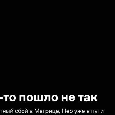
 пошло не так
бой в Матрице, Нео уже в пути
й Иви»