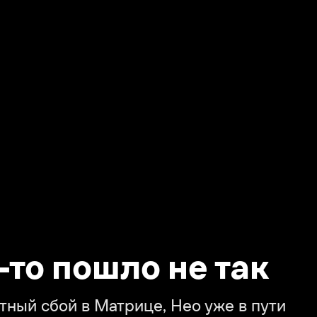
 пошло не так
бой в Матрице, Нео уже в пути
й Иви»