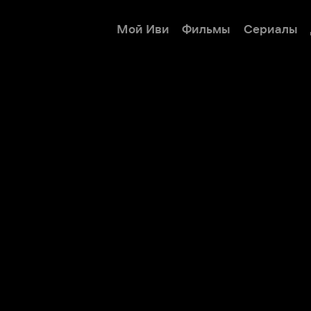
Мой Иви
Фильмы
Сериалы
Детям