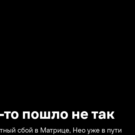
 пошло не так
бой в Матрице, Нео уже в пути
й Иви»