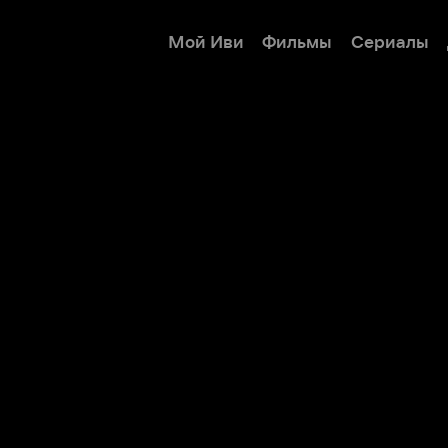
Мой Иви
Фильмы
Сериалы
Детям