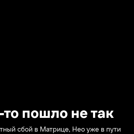
 пошло не так
бой в Матрице, Нео уже в пути
й Иви»