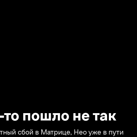
 пошло не так
бой в Матрице, Нео уже в пути
й Иви»