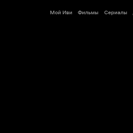
Мой Иви
Фильмы
Сериалы
Детям