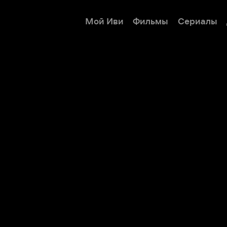
Мой Иви
Фильмы
Сериалы
Детям