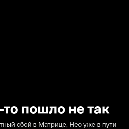
 пошло не так
бой в Матрице, Нео уже в пути
й Иви»