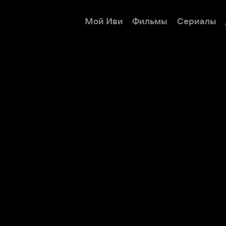
Мой Иви
Фильмы
Сериалы
Детям